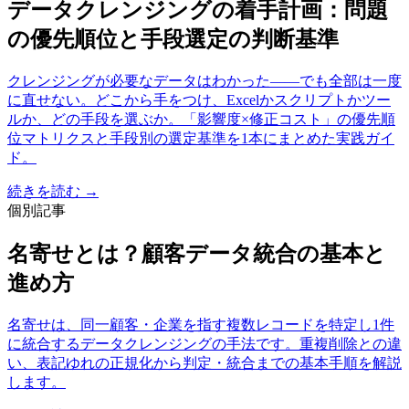
データクレンジングの着手計画：問題
の優先順位と手段選定の判断基準
クレンジングが必要なデータはわかった——でも全部は一度
に直せない。どこから手をつけ、Excelかスクリプトかツー
ルか、どの手段を選ぶか。「影響度×修正コスト」の優先順
位マトリクスと手段別の選定基準を1本にまとめた実践ガイ
ド。
続きを読む →
個別記事
名寄せとは？顧客データ統合の基本と
進め方
名寄せは、同一顧客・企業を指す複数レコードを特定し1件
に統合するデータクレンジングの手法です。重複削除との違
い、表記ゆれの正規化から判定・統合までの基本手順を解説
します。