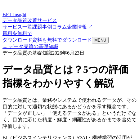
BFT
Insight
データ品質改善サービス
サービス一覧
課題
事例
コラム
企業情報 ↗
資料を無料で
ダウンロード
資料を無料でダウンロード
MENU
←
データ品質の基礎知識
データ品質の基礎知識
2026年6月23日
データ品質とは？5つの評価
指標をわかりやすく解説
データ品質とは、業務やシステムで使われるデータが、その
目的に対して適切な状態にあるかどうかを示す概念です。
「データが正しい」「使えるデータがある」というだけでな
く、目的に応じた精度・鮮度・網羅性があるかまでを含めて
評価します。
BI（ビジネスインテリジェンス）やAI・機械学習の活用が