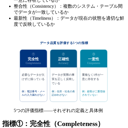
一意に存在しているか
整合性（Consistency）：複数のシステム・テーブル間
でデータが一致しているか
最新性（Timeliness）：データが現在の状態を適切な鮮
度で反映しているか
データ品質を評価する5つの指標
①
②
③
④
完全性
正確性
一意性
整合
Completeness
Accuracy
Uniqueness
Consiste
必要なデータが欠
データが実際の事
重複なく1件が一
複数システ
けずに揃っている
実を正しく反映し
意に存在する
データが矛
ている
一致する
例：
電話番号・メー
例：
住所・社名の表
例：
顧客が二重登録
例：
CRMと
ルの入力漏れがない
記ゆれがない
されていない
住所が一致し
5つの評価指標——それぞれの定義と具体例
指標①：完全性（Completeness）