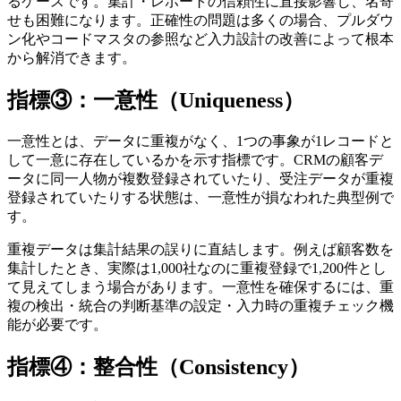
るケースです。集計・レポートの信頼性に直接影響し、名寄
せも困難になります。正確性の問題は多くの場合、プルダウ
ン化やコードマスタの参照など入力設計の改善によって根本
から解消できます。
指標③：一意性（Uniqueness）
一意性とは、データに重複がなく、1つの事象が1レコードと
して一意に存在しているかを示す指標です。CRMの顧客デ
ータに同一人物が複数登録されていたり、受注データが重複
登録されていたりする状態は、一意性が損なわれた典型例で
す。
重複データは集計結果の誤りに直結します。例えば顧客数を
集計したとき、実際は1,000社なのに重複登録で1,200件とし
て見えてしまう場合があります。一意性を確保するには、重
複の検出・統合の判断基準の設定・入力時の重複チェック機
能が必要です。
指標④：整合性（Consistency）