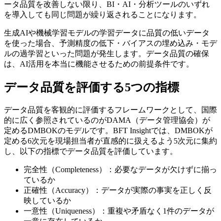
ータ品質を改善しない限り、BI・AI・分析ツールのいずれ
を導入しても同じ問題が繰り返されることになります。
生成AIや機械学習モデルの学習データに品質の低いデータ
を使った場合、予測精度の低下・バイアスの埋め込み・モデ
ルの過学習といった問題が発生します。データ品質の確保
は、AI活用を本当に機能させるための前提条件です。
データ品質を評価する5つの指標
データ品質を客観的に評価するフレームワークとして、国際
的に広く参照されているのがDAMA（データ管理協会）が
定めるDMBOKのモデルです。BFT Insightでは、DMBOKが
定める6次元を現場担当者が直感的に扱えるよう5次元に集約
し、以下の指標でデータ品質を評価しています。
完全性（Completeness）：必要なデータが欠けずに揃っ
ているか
正確性（Accuracy）：データが実際の事実を正しく反
映しているか
一意性（Uniqueness）：重複や矛盾なく1件のデータが