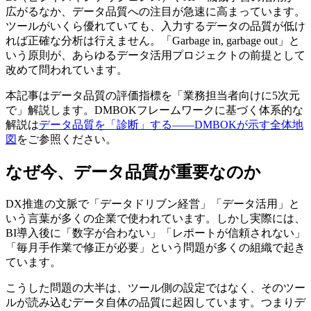
広がるなか、データ品質への注目が急速に高まっています。
ツールがいくら優れていても、入力するデータの品質が低け
れば正確な分析は行えません。「Garbage in, garbage out」と
いう原則が、あらゆるデータ活用プロジェクトの前提として
改めて問われています。
本記事はデータ品質の評価指標を「業務担当者向けに5次元
で」解説します。DMBOKフレームワークに基づく体系的な
解説は
データ品質を「診断」する——DMBOKが示す全体地
図
をご参照ください。
なぜ今、データ品質が重要なのか
DX推進の文脈で「データドリブン経営」「データ活用」と
いう言葉が多くの企業で使われています。しかし実際には、
BI導入後に「数字が合わない」「レポートが信頼されない」
「毎月手作業で修正が必要」という問題が多くの組織で起き
ています。
こうした問題の大半は、ツール側の設定ではなく、そのツー
ルが読み込むデータ自体の品質に起因しています。つまりデ