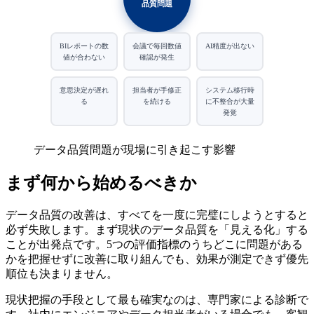
品質問題
BIレポートの数
会議で毎回数値
AI精度が出ない
値が合わない
確認が発生
意思決定が遅れ
担当者が手修正
システム移行時
る
を続ける
に不整合が大量
発覚
データ品質問題が現場に引き起こす影響
まず何から始めるべきか
データ品質の改善は、すべてを一度に完璧にしようとすると
必ず失敗します。まず現状のデータ品質を「見える化」する
ことが出発点です。5つの評価指標のうちどこに問題がある
かを把握せずに改善に取り組んでも、効果が測定できず優先
順位も決まりません。
現状把握の手段として最も確実なのは、専門家による診断で