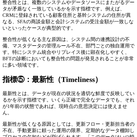
整合性とは、複数のシステムやデータソースにまたがるデー
タが矛盾なく一致しているかを示す指標です。例えば、
CRMに登録されている顧客住所と基幹システムの住所が異
なる、SFAの商談金額と会計システムの受注金額が一致しな
いといったケースが典型的です。
整合性が低くなる主な原因は、システム間の連携設計の不
備、マスタデータの管理ルール不在、部門ごとの独自運用で
す。特にシステム統合やリプレイス後に顕在化しやすく、
BFTの診断においても整合性の問題が発見されることが非常
に多い領域です。
指標⑤：最新性（Timeliness）
最新性とは、データが現在の状況を適切な鮮度で反映してい
るかを示す指標です。いくら正確で完全なデータでも、それ
が1年前の状態であれば、現時点の意思決定には使えませ
ん。
最新性が低くなる原因としては、更新フロー・更新担当者の
不在、手動更新に頼った運用の限界、定期的なデータ棚卸し
プロセスの欠如などが挙げられます。「このデータはいつ時