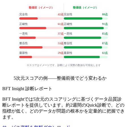
整備前（イメージ）
整備後（イメージ）
完全性
42
点
完全性
88
点
正確性
61
点
正確性
91
点
一意性
37
点
一意性
85
点
整合性
53
点
整合性
87
点
最新性
29
点
最新性
82
点
※スコアはイメージです。診断により実際の数値を可視化します
5次元スコアの例——整備前後でどう変わるか
BFT Insight 診断レポート
BFT Insightでは5次元のスコアリングに基づくデータ品質診
断レポートを提供しています。約2週間のQuick診断で、どの
指標が低く、どのデータが問題の根本かを定量的に把握でき
ます。