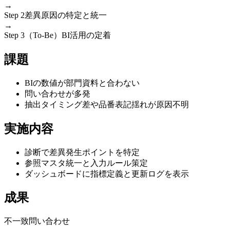
→
Step 2
差異原因の特定と統一
→
Step 3（To-Be）
BI活用の定着
課題
BIの数値が部門資料と合わない
問い合わせが多発
抽出タイミング差や品番表記揺れが原因不明
実施内容
診断で差異発生ポイントを特定
参照マスタ統一と入力ルール策定
ダッシュボードに指標定義と更新ログを表示
成果
不一致問い合わせ