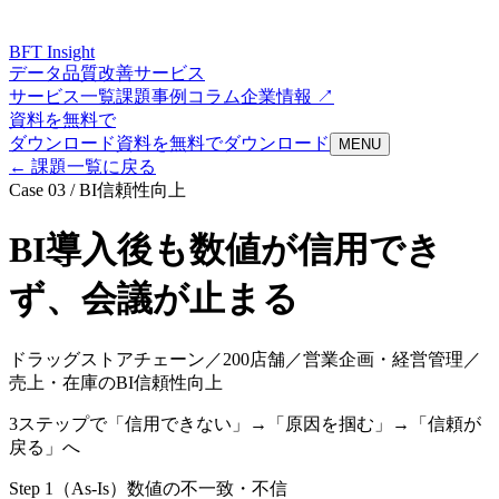
BFT
Insight
データ品質改善サービス
サービス一覧
課題
事例
コラム
企業情報 ↗
資料を無料で
ダウンロード
資料を無料でダウンロード
MENU
← 課題一覧に戻る
Case
03
/
BI信頼性向上
BI導入後も数値が信用でき
ず、会議が止まる
ドラッグストアチェーン／200店舗／営業企画・経営管理／
売上・在庫のBI信頼性向上
3ステップで「信用できない」→「原因を掴む」→「信頼が
戻る」へ
Step 1（As-Is）
数値の不一致・不信