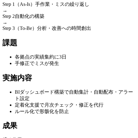
Step 1（As-Is）
手作業・ミスの繰り返し
→
Step 2
自動化の構築
→
Step 3（To-Be）
分析・改善への時間創出
課題
各拠点の実績集約に3日
手修正でミスが発生
実施内容
BIダッシュボード構築で自動集計・自動配布・アラー
ト設定
定着化支援で月次チェック・修正を代行
ルール化で形骸化を防止
成果