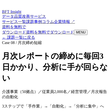
BFT
Insight
データ品質改善サービス
サービス一覧
課題
事例
コラム
企業情報 ↗
資料を無料で
ダウンロード
資料を無料でダウンロード
MENU
← 課題一覧に戻る
Case
08
/
月次締め短縮
月次レポートの締めに毎回3
日かかり、分析に手が回らな
い
介護事業（50拠点）／従業員2,000名／経営管理／月次報告
の自動化
3ステップで「手作業」→「自動化」→「分析に集中」へ