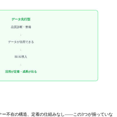
データ先行型
品質診断・整備
↓
データが信用できる
↓
BI/AI導入
↓
活用が定着・成果が出る
ナー不在の構造、定着の仕組みなし——この3つが揃っていな