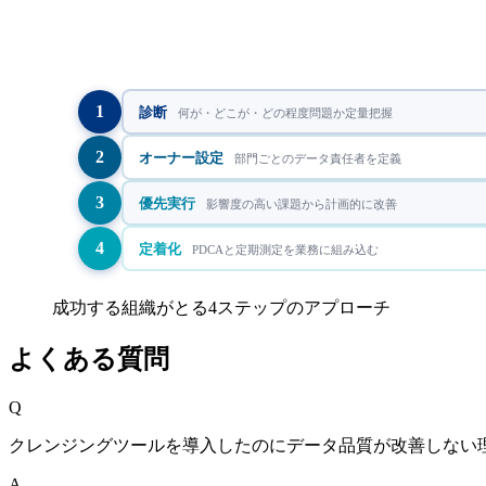
1
診断
何が・どこが・どの程度問題か定量把握
2
オーナー設定
部門ごとのデータ責任者を定義
3
優先実行
影響度の高い課題から計画的に改善
4
定着化
PDCAと定期測定を業務に組み込む
成功する組織がとる4ステップのアプローチ
よくある質問
Q
クレンジングツールを導入したのにデータ品質が改善しない
A