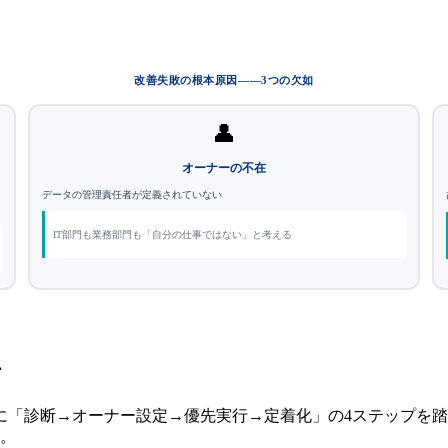
改善失敗の根本原因——3つの欠如
👤
オーナーの不在
データの管理責任者が定義されていない
IT部門も業務部門も「自分の仕事ではない」と考える
チ
に「診断→オーナー設定→優先実行→定着化」の4ステップを
す。