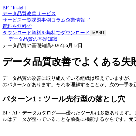
BFT
Insight
データ品質改善サービス
サービス一覧
課題
事例
コラム
企業情報 ↗
資料を無料で
ダウンロード
資料を無料でダウンロード
MENU
←
データ品質の基礎知識
データ品質の基礎知識
2026年6月12日
データ品質改善でよくある失
データ品質の改善に取り組んでいる組織は増えていますが、
のパターンがあります。それを理解することが、次の一手を
パターン1：ツール先行型の落とし穴
BI・AI・データカタログ——優れたツールは多数あります
ルはデータが整っていることを前提に機能するからです。元