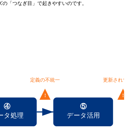
ズの「つなぎ目」で起きやすいのです。
定義の不統一
更新されず陳腐
!
!
④
⑤
ータ処理
データ活用