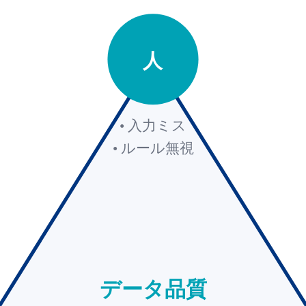
人
• 入力ミス
• ルール無視
データ品質