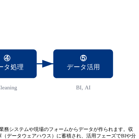
④
⑤
ータ処理
データ活用
leaning
BI, AI
は業務システムや現場のフォームからデータが作られます。収
庫（データウェアハウス）に蓄積され、活用フェーズでBIや分