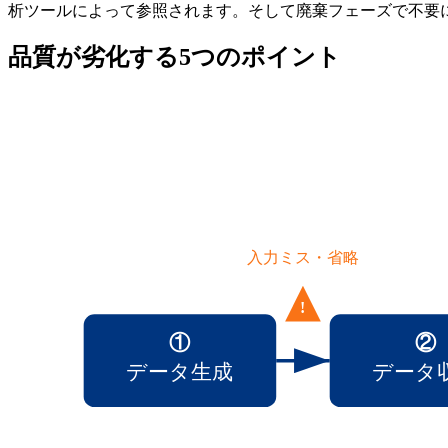
析ツールによって参照されます。そして廃棄フェーズで不要
品質が劣化する5つのポイント
入力ミス・省略
!
①
②
データ生成
データ