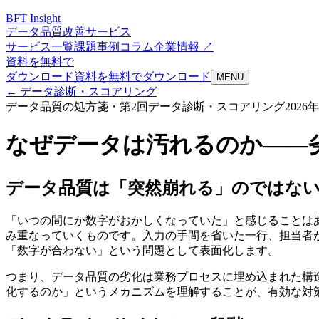
BFT
Insight
データ品質改善サービス
サービス一覧
課題
事例
コラム
企業情報 ↗
資料を無料で
ダウンロード
資料を無料でダウンロード
MENU
←
データ診断・スコアリング
データ品質の処方箋
・第
2
回
データ診断・スコアリング
2026
なぜデータは汚れるのか——
データ品質は「突然崩れる」のではな
「いつの間にか数字がおかしくなっていた」と感じることは
み重なっていくものです。入力の手間を省いた一行、担当者
「数字が合わない」という問題として表面化します。
つまり、データ品質の劣化は業務プロセスに埋め込まれた構
化するのか」というメカニズムを理解することが、有効な対