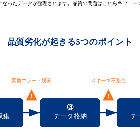
になったデータが整理されます。品質の問題はこれら各フェー
品質劣化が起きる5つのポイント
変換エラー・脱漏
スキーマ不整合
!
!
③
収集
データ格納
デ