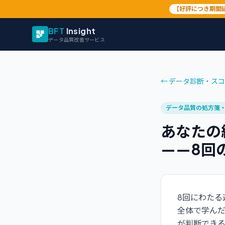
【好評につき期間
BFT
Insight
データ品質改善サービス
←
データ診断・スコ
データ品質の処方箋
あなたの
——8回
8回にわたる
全体で学ん
が判断できる