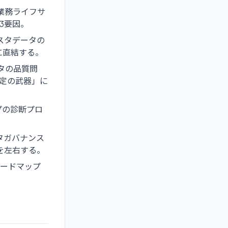
業務ライフサ
3要因。
スタデータの
に直結する。
ータの品質問
決定の武器」に
プの診断プロ
タガバナンス
を左右する。
ロードマップ