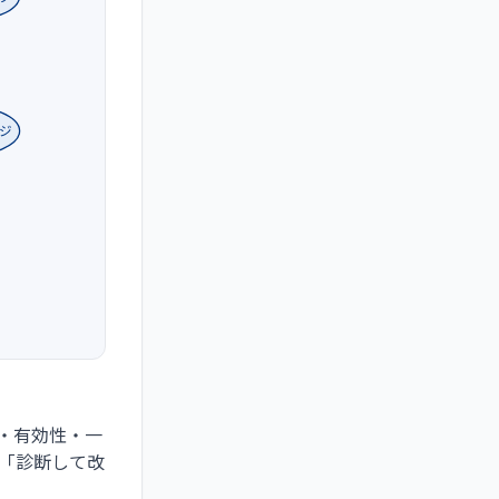
ジ
性・有効性・一
「診断して改