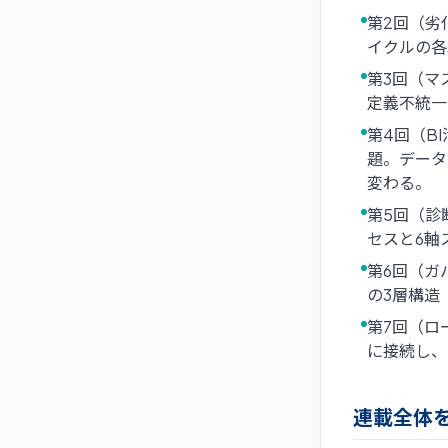
第2回（劣
イクルの各
第3回（マ
定義不統一
第4回（B
題。データ
変わる。
第5回（診
セスと6軸
第6回（ガ
の3層構造
第7回（ロ
に接続し、
連載全体