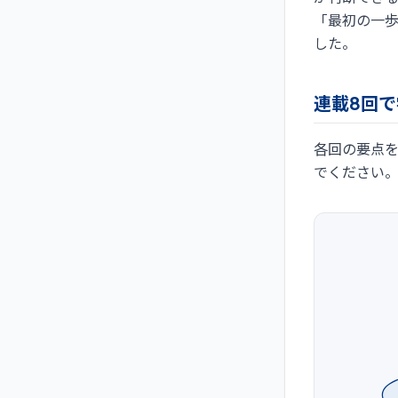
「最初の一
した。
連載8回
各回の要点
でください