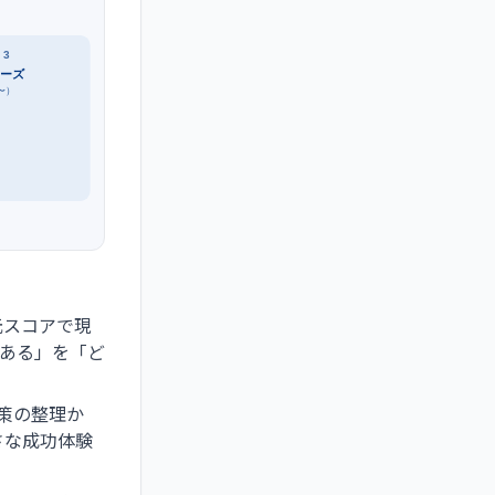
 3
ェーズ
〜）
元スコアで現
ある」を「ど
策の整理か
さな成功体験