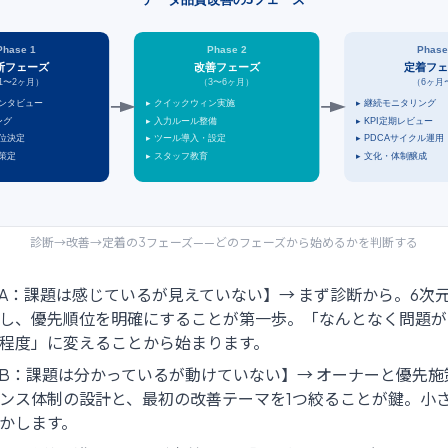
Phase 1
Phase 2
Phase
断フェーズ
改善フェーズ
定着フ
1〜2ヶ月）
（
3〜6ヶ月）
（
6ヶ月
ンタビュー
▸
クイックウィン実施
▸
継続モニタリング
ング
▸
入力ルール整備
▸
KPI定期レビュー
位決定
▸
ツール導入・設定
▸
PDCAサイクル運用
策定
▸
スタッフ教育
▸
文化・体制醸成
診断→改善→定着の3フェーズ——どのフェーズから始めるかを判断する
A：課題は感じているが見えていない】→ まず診断から。6次
し、優先順位を明確にすることが第一歩。「なんとなく問題が
程度」に変えることから始まります。
B：課題は分かっているが動けていない】→ オーナーと優先施
ンス体制の設計と、最初の改善テーマを1つ絞ることが鍵。小
かします。