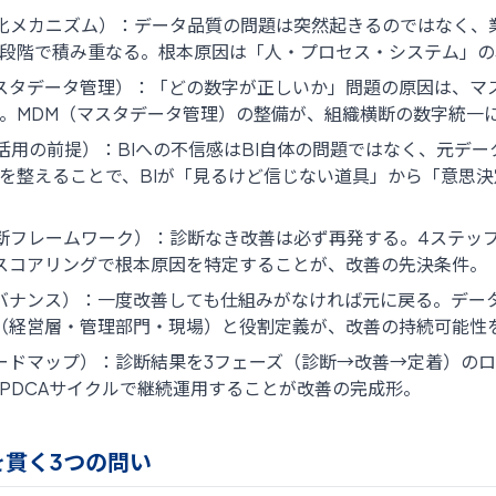
化メカニズム）：データ品質の問題は突然起きるのではなく、
段階で積み重なる。根本原因は「人・プロセス・システム」の
スタデータ管理）：「どの数字が正しいか」問題の原因は、マ
。MDM（マスタデータ管理）の整備が、組織横断の数字統一
I活用の前提）：BIへの不信感はBI自体の問題ではなく、元デ
を整えることで、BIが「見るけど信じない道具」から「意思
断フレームワーク）：診断なき改善は必ず再発する。4ステッ
スコアリングで根本原因を特定することが、改善の先決条件。
バナンス）：一度改善しても仕組みがなければ元に戻る。デー
（経営層・管理部門・現場）と役割定義が、改善の持続可能性
ードマップ）：診断結果を3フェーズ（診断→改善→定着）の
PDCAサイクルで継続運用することが改善の完成形。
を貫く3つの問い