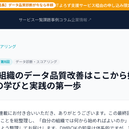
ITよろず支援サービス経由の申し込み限
延長】データ品質診断が今なら半額
サービス一覧
課題
事例
コラム
企業情報 ↗
アリング
・第
8
回
データ診断・スコアリング
組織のデータ品質改善はここから
の学びと実践の第一歩
連載にお付き合いいただき、ありがとうございます。この最終
だことを総整理し、「自分の組織では何から始めればよいのか
よう整理してお届けします。DMBOKの知見は体系的ですが、