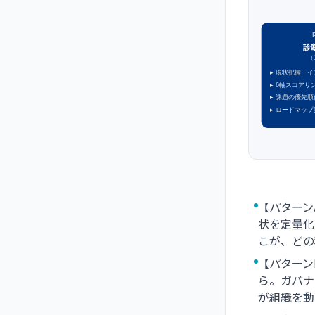
診
（
▸
現状把握・イ
▸
6軸スコアリ
▸
課題の優先順
▸
ロードマップ
【パターン
状を定量化
こが、どの
【パターン
ら。ガバナ
が組織を動