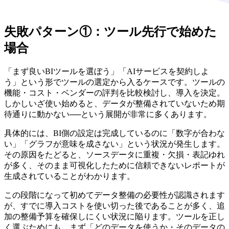
失敗パターン①：ツール先行で始めた
場合
「まず良いBIツールを選ぼう」「AIサービスを契約しよ
う」という形でツールの選定から入るケースです。ツールの
機能・コスト・ベンダーの評判を比較検討し、導入を決定。
しかしいざ使い始めると、データが整備されていないため期
待通りに動かない──という展開が非常に多くあります。
具体的には、BI側の設定は完成しているのに「数字が合わな
い」「グラフが意味を成さない」という状況が発生します。
その原因をたどると、ソースデータに重複・欠損・表記ゆれ
が多く、そのまま可視化したために信頼できないレポートが
生成されていることがわかります。
この段階になって初めてデータ整備の必要性が認識されます
が、すでに導入コストを使い切った後であることが多く、追
加の整備予算を確保しにくい状況に陥ります。ツールを正し
く選ぶためにも、まず「どのデータを使うか・そのデータの