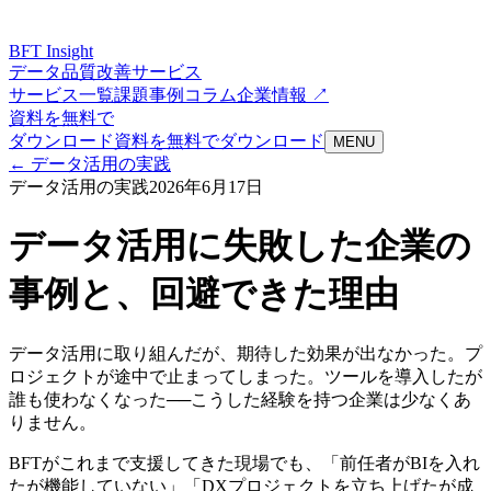
BFT
Insight
データ品質改善サービス
サービス一覧
課題
事例
コラム
企業情報 ↗
資料を無料で
ダウンロード
資料を無料でダウンロード
MENU
←
データ活用の実践
データ活用の実践
2026年6月17日
データ活用に失敗した企業の
事例と、回避できた理由
データ活用に取り組んだが、期待した効果が出なかった。プ
ロジェクトが途中で止まってしまった。ツールを導入したが
誰も使わなくなった──こうした経験を持つ企業は少なくあ
りません。
BFTがこれまで支援してきた現場でも、「前任者がBIを入れ
たが機能していない」「DXプロジェクトを立ち上げたが成