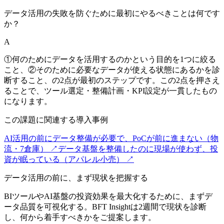
データ活用の失敗を防ぐために最初にやるべきことは何です
か？
A
①何のためにデータを活用するのかという目的を1つに絞る
こと、②そのために必要なデータが使える状態にあるかを診
断すること、の2点が最初のステップです。この2点を押さえ
ることで、ツール選定・整備計画・KPI設定が一貫したもの
になります。
この課題に関連する導入事例
AI活用の前にデータ整備が必要で、PoCが前に進まない（物
流・7倉庫）
↗
データ基盤を整備したのに現場が使わず、投
資が眠っている（アパレル小売）
↗
データ活用の前に、まず現状を把握する
BIツールやAI基盤の投資効果を最大化するために、まずデ
ータ品質を可視化する。BFT Insightは2週間で現状を診断
し、何から着手すべきかをご提案します。