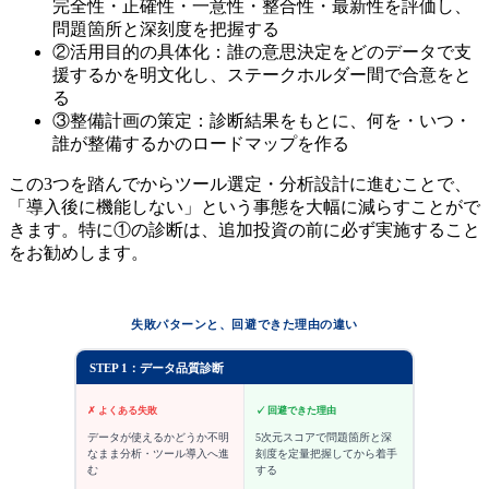
完全性・正確性・一意性・整合性・最新性を評価し、
問題箇所と深刻度を把握する
②活用目的の具体化：誰の意思決定をどのデータで支
援するかを明文化し、ステークホルダー間で合意をと
る
③整備計画の策定：診断結果をもとに、何を・いつ・
誰が整備するかのロードマップを作る
この3つを踏んでからツール選定・分析設計に進むことで、
「導入後に機能しない」という事態を大幅に減らすことがで
きます。特に①の診断は、追加投資の前に必ず実施すること
をお勧めします。
失敗パターンと、回避できた理由の違い
STEP
1
：
データ品質診断
✗ よくある失敗
✓ 回避できた理由
データが使えるかどうか不明
5次元スコアで問題箇所と深
なまま分析・ツール導入へ進
刻度を定量把握してから着手
む
する