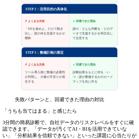
STEP
2
：
活用目的の具体化
✗ よくある失敗
✓ 回避できた理由
「DXを進めよ」だけで動き
誰の・どんな判断を・どのデ
出し、誰の何を支援するかが
ータで支援するかを明文化し
曖昧
て合意する
STEP
3
：
整備計画の策定
✗ よくある失敗
✓ 回避できた理由
ツール導入後に整備の必要性
診断結果をもとに何を・い
が判明し、大量の手戻りが発
つ・誰が整備するかのロード
生する
マップを先に作る
失敗パターンと、回避できた理由の対比
「うちも当てはまる」と感じたら
3分間の簡易診断で、自社データのリスクレベルをすぐに確
認できます。「データが汚くてAI・BIを活用できていな
い」「分析結果を信頼できない」といった課題に心当たりが