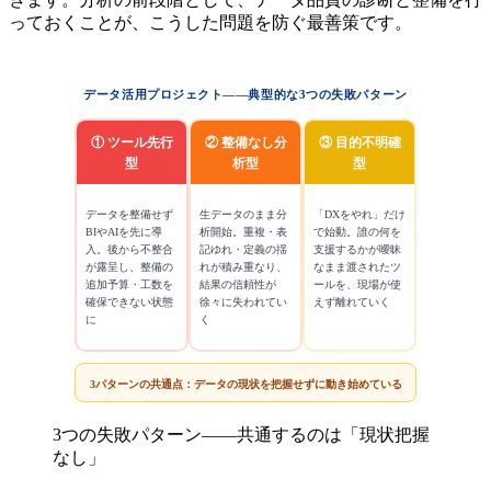
っておくことが、こうした問題を防ぐ最善策です。
データ活用プロジェクト——典型的な3つの失敗パターン
①
ツール先行
②
整備なし分
③
目的不明確
型
析型
型
データを整備せず
生データのまま分
「DXをやれ」だけ
BIやAIを先に導
析開始。重複・表
で始動。誰の何を
入。後から不整合
記ゆれ・定義の揺
支援するかが曖昧
が露呈し、整備の
れが積み重なり、
なまま渡されたツ
追加予算・工数を
結果の信頼性が
ールを、現場が使
確保できない状態
徐々に失われてい
えず離れていく
に
く
3パターンの共通点：データの現状を把握せずに動き始めている
3つの失敗パターン——共通するのは「現状把握
なし」