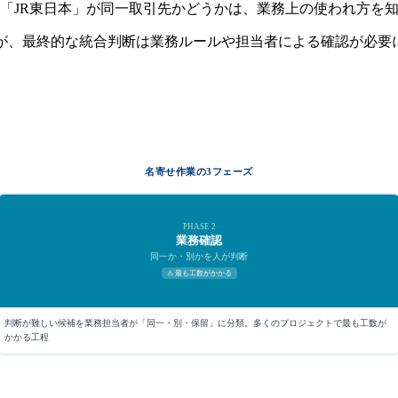
「JR東日本」が同一取引先かどうかは、業務上の使われ方を
すが、最終的な統合判断は業務ルールや担当者による確認が必要
名寄せ作業の3フェーズ
PHASE 2
業務確認
同一か・別かを人が判断
⚠
最も工数がかかる
判断が難しい候補を業務担当者が「同一・別・保留」に分類。多くのプロジェクトで最も工数が
かかる工程