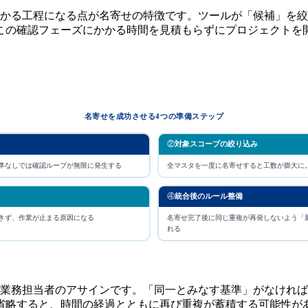
かかる工程になる点が名寄せの特徴です。ツールが「候補」を絞
この確認フェーズにかかる時間を見積もらずにプロジェクトを
名寄せを成功させる4つの準備ステップ
②
対象スコープの絞り込み
基準なしでは確認ループが無限に発生する
全マスタを一度に名寄せすると工数が膨大に
④
統合後のルール整備
きず、作業が止まる原因になる
名寄せ完了後に同じ重複が再発しないよう「
れる
③業務担当者のアサインです。「同一とみなす基準」がなけれ
省略すると、時間の経過とともに再び重複が蓄積する可能性が