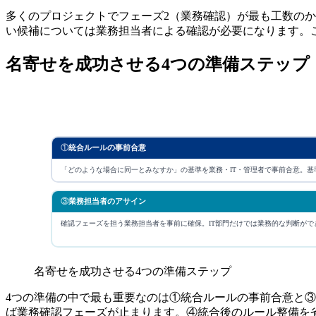
多くのプロジェクトでフェーズ2（業務確認）が最も工数の
い候補については業務担当者による確認が必要になります。
名寄せを成功させる4つの準備ステップ
①
統合ルールの事前合意
「どのような場合に同一とみなすか」の基準を業務・IT・管理者で事前合意。
③
業務担当者のアサイン
確認フェーズを担う業務担当者を事前に確保。IT部門だけでは業務的な判断がで
名寄せを成功させる4つの準備ステップ
4つの準備の中で最も重要なのは①統合ルールの事前合意と
ば業務確認フェーズが止まります。④統合後のルール整備を