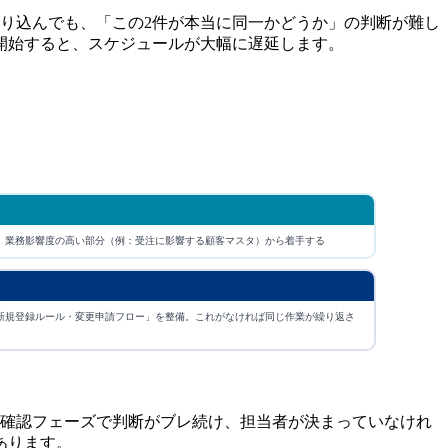
り込んでも、「この2件が本当に同一かどうか」の判断が難し
開始すると、スケジュールが大幅に遅延します。
。業務影響度の高い部分（例：受注に影響する顧客マスタ）から着手する
新規登録ルール・変更申請フロー」を整備。これがなければ同じ作業が繰り返さ
ば確認フェーズで判断がブレ続け、担当者が決まっていなけれ
あります。