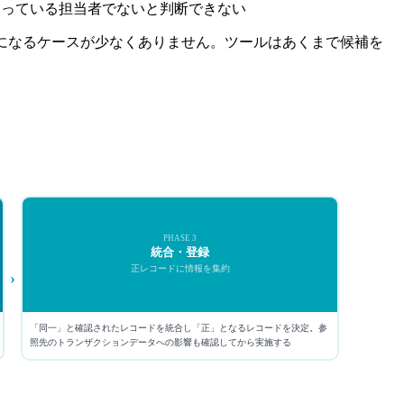
知っている担当者でないと判断できない
になるケースが少なくありません。ツールはあくまで候補を
PHASE 3
統合・登録
正レコードに情報を集約
›
「同一」と確認されたレコードを統合し「正」となるレコードを決定。参
照先のトランザクションデータへの影響も確認してから実施する