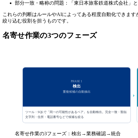
部分一致・略称の問題：「東日本旅客鉄道株式会社」と
これらの判断はルールやAIによってある程度自動化できま
絞り込む役割を担うものです。
名寄せ作業の3つのフェーズ
PHASE 1
検出
重複候補の自動抽出
›
ツール・SQLで「同一の可能性があるペア」を自動検出。完全一致・類似
文字列・住所・電話番号などで候補を絞る
名寄せ作業の3フェーズ：検出→業務確認→統合